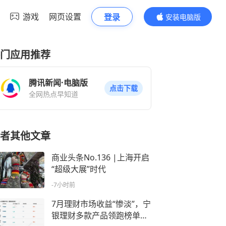
游戏
网页设置
登录
安装电脑版
内容更精彩
门应用推荐
腾讯新闻·电脑版
点击下载
全网热点早知道
者其他文章
商业头条No.136 |上海开启
“超级大展”时代
-7小时前
7月理财市场收益“惨淡”，宁
银理财多款产品领跑榜单｜