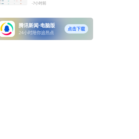
理财月报
-7小时前
腾讯新闻·电脑版
点击下载
24小时陪你追热点