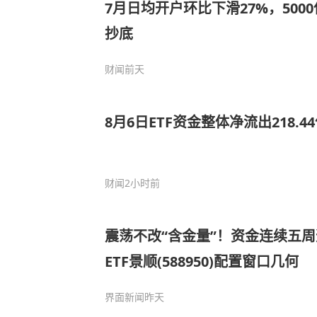
7月日均开户环比下滑27%，500
抄底
财闻
前天
8月6日ETF资金整体净流出218.4
财闻
2小时前
震荡不改“含金量”！资金连续五周
ETF景顺(588950)配置窗口几何
界面新闻
昨天