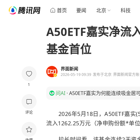
首页
要闻
北京
科技
A50ETF嘉实净流
基金首位
界面新闻
2026-05-19 09:39
发布于
北京
界面新闻官方账
1
问AI
·
A50ETF嘉实为何能连续吸金居
评论
2026年5月18日，A50ETF嘉实(56
流入1262.25万元（净申购份额*
拉长时间看，该基金连续2天资金净