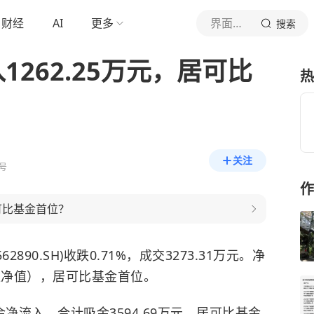
财经
AI
更多
界面新闻
搜索
入1262.25万元，居可比
热
关注
号
作
可比基金首位？
2890.SH)收跌0.71%，成交3273.31万元。净
单位净值），居可比基金首位。
流入，合计吸金3594.69万元，居可比基金