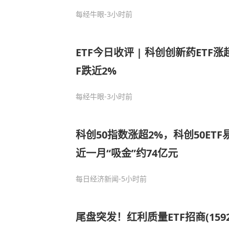
每经牛眼
-3小时前
ETF今日收评 | 科创创新药ETF
F跌近2%
每经牛眼
-3小时前
科创50指数涨超2%，科创50ETF易
近一月“吸金”约74亿元
每日经济新闻
-5小时前
尾盘突发！红利质量ETF招商(159