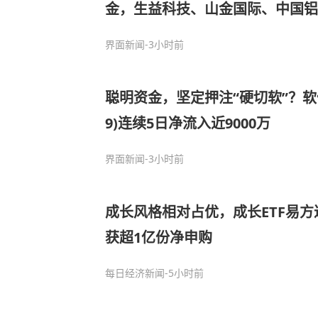
金，生益科技、山金国际、中国铝
界面新闻
-3小时前
聪明资金，坚定押注“硬切软”？软件E
9)连续5日净流入近9000万
界面新闻
-3小时前
成长风格相对占优，成长ETF易方达
获超1亿份净申购
每日经济新闻
-5小时前