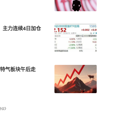
盘，主力连续4日加仓
子特气板块午后走
协议》