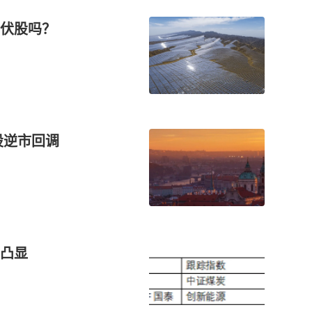
伏股吗？
股逆市回调
凸显