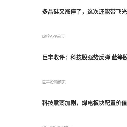
多晶硅又涨停了，这次还能带飞光
虎嗅APP
前天
巨丰收评：科技股强势反弹 蓝筹
巨丰投顾
前天
科技震荡加剧，煤电板块配置价值