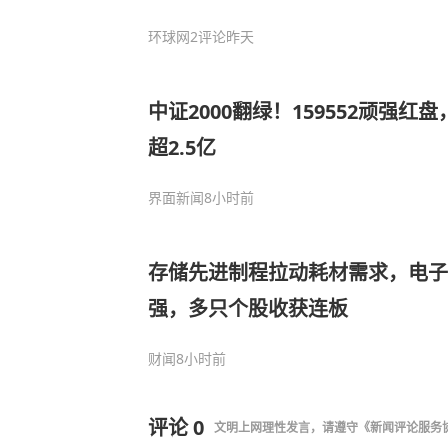
环球网
2评论
昨天
中证2000翻绿！159552顽强红
超2.5亿
界面新闻
8小时前
存储先进制程拉动耗材需求，电
强，多只个股收获连板
财闻
8小时前
评论
0
文明上网理性发言，请遵守
《新闻评论服务