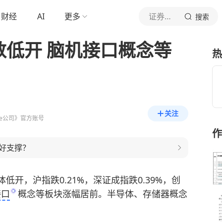
财经
AI
更多
证券时报e公司
搜索
数低开 脑机接口概念等
热
关注
e公司》官方账号
作
好支撑？
低开，沪指跌0.21%，深证成指跌0.39%，创
接口
概念等板块涨幅居前。
半导体
、存储器概念