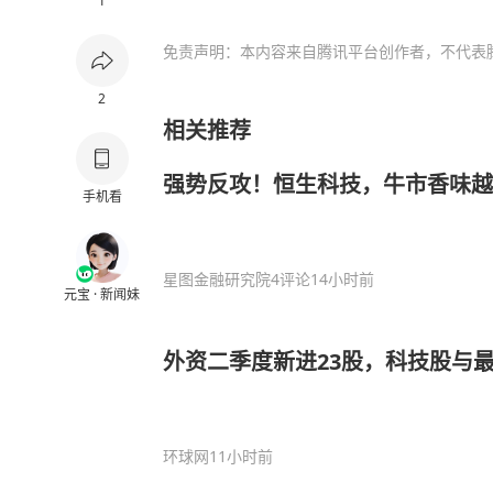
1
免责声明：本内容来自腾讯平台创作者，不代表
2
相关推荐
强势反攻！恒生科技，牛市香味越
手机看
星图金融研究院
4评论
14小时前
元宝 · 新闻妹
外资二季度新进23股，科技股与
环球网
11小时前