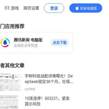
游戏
网页设置
登录
安装电脑版
内容更精彩
门应用推荐
腾讯新闻·电脑版
点击下载
全网热点早知道
者其他文章
宇树科技战配详情曝光！De
epSeek锁定36个月，社保
基金多个组合参与
6分钟前
10连涨停！603221，紧急
提示风险