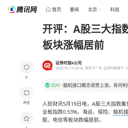
首页
要闻
北京
科技
开评：A股三大指
板块涨幅居前
证券时报e公司
2026-05-19 09:36
发布于
广东
证券时报旗下《
0
问AI
·
脑机接口概念逆势上涨，有何利
评论
人民财讯5月19日电，A股三大指数集体
业板指跌0.53%。海运、保险、
脑机
股、电信等板块跌幅居前。