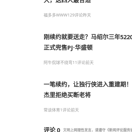
大，这四人最合适
福多多WWW
129评论
昨天
刚续约就要送走？马绍尔三年522
正式兜售PJ·华盛顿
阿牛侃球不绕弯
11评论
前天
一笔续约，让独行侠进入重建期！
杰里拒绝买断老将
常谈体育
1评论
前天
评论
0
文明上网理性发言，请遵守
《新闻评论服务