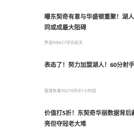
曝东契奇有意与华盛顿重聚！湖人
同或成最大阻碍
罗说NBA
27评论
前天
表态了！努力加盟湖人！60分射
篮球有毒9527
4评论
1小时前
价值打5折！东契奇华丽数据背后
亮但夺冠老大难