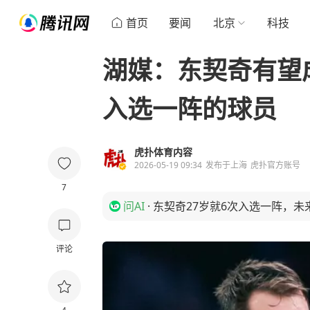
首页
要闻
北京
科技
湖媒：东契奇有望
入选一阵的球员
虎扑体育内容
2026-05-19 09:34
发布于
上海
虎扑官方账号
7
问AI
·
东契奇27岁就6次入选一阵，
评论