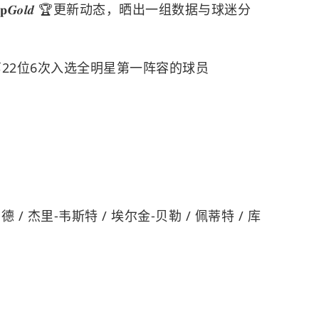
𝐫𝐩𝑮𝒐𝒍𝒅 🏆更新动态，晒出一组数据与球迷分
第22位6次入选全明星第一阵容的球员
 伯德 / 杰里-韦斯特 / 埃尔金-贝勒 / 佩蒂特 / 库