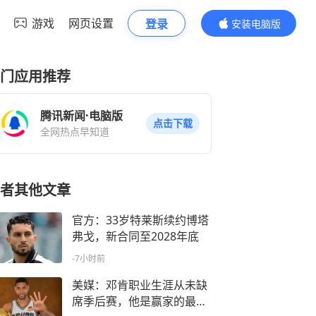
游戏
网页设置
登录
安装电脑版
内容更精彩
门应用推荐
腾讯新闻·电脑版
点击下载
全网热点早知道
者其他文章
官方：33岁特莱斯续约博塔
弗戈，新合同至2028年底
-7小时前
美媒：邓肯职业生涯从未缺
席季后赛，他是赢家的最好