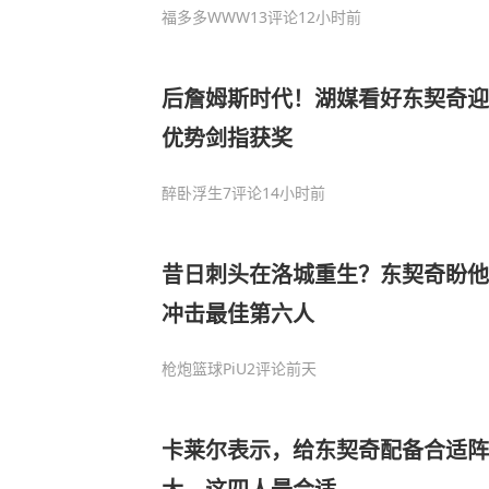
福多多WWW
13评论
12小时前
后詹姆斯时代！湖媒看好东契奇迎首
优势剑指获奖
醉卧浮生
7评论
14小时前
昔日刺头在洛城重生？东契奇盼他
冲击最佳第六人
枪炮篮球PiU
2评论
前天
卡莱尔表示，给东契奇配备合适