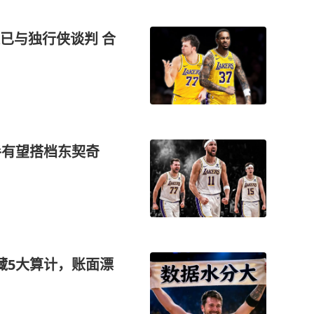
已与独行侠谈判 合
手有望搭档东契奇
藏5大算计，账面漂