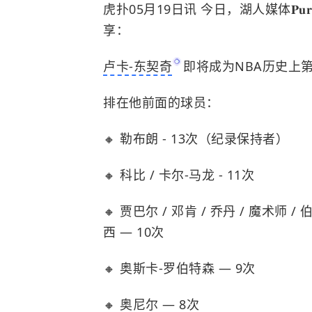
虎扑05月19日讯 今日，
湖人
媒体𝐏
享：
卢卡-东契奇
即将成为NBA历史上
排在他前面的球员：
🔸 勒布朗 - 13次（纪录保持者）
🔸 科比 / 卡尔-马龙 - 11次
🔸 贾巴尔 / 邓肯 / 乔丹 / 魔术师 /
西 — 10次
🔸 奥斯卡-罗伯特森 — 9次
🔸 奥尼尔 — 8次