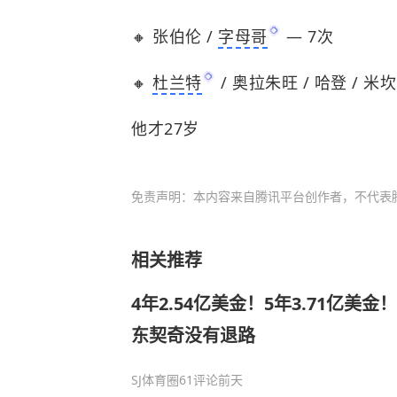
🔸 张伯伦 /
字母哥
— 7次
🔸
杜兰特
/ 奥拉朱旺 / 哈登 / 米坎
他才27岁
免责声明：本内容来自腾讯平台创作者，不代表
相关推荐
4年2.54亿美金！5年3.71亿美
东契奇没有退路
SJ体育圈
61评论
前天