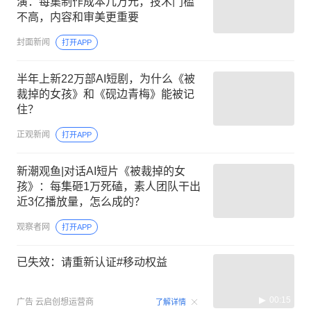
演：每集制作成本几万元，技术门槛
不高，内容和审美更重要
封面新闻
打开APP
半年上新22万部AI短剧，为什么《被
裁掉的女孩》和《砚边青梅》能被记
住？
正观新闻
打开APP
新潮观鱼|对话AI短片《被裁掉的女
孩》：每集砸1万死磕，素人团队干出
近3亿播放量，怎么成的？
观察者网
打开APP
已失效：请重新认证#移动权益
00:15
广告
云启创想运营商
了解详情