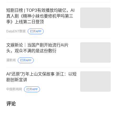
短剧日榜 | TOP3有效播放均破亿，AI
真人剧《精神小妹也要修机甲吗第三
季》上线第二日登顶
DataENT数娱
打开APP
文娱新论｜当国产剧开始流行AI片
头，观众不满的是这份敷衍
潮新闻
打开APP
AI“还原”万年上山文保故事 浙江：以短
剧创新宣讲
中国新闻网
打开APP
评论