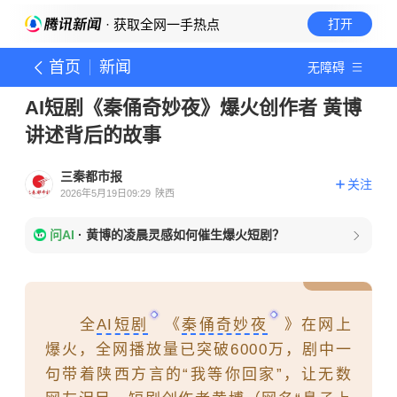
· 获取全网一手热点
打开
首页
新闻
无障碍
AI短剧《秦俑奇妙夜》爆火创作者 黄博
讲述背后的故事
三秦都市报
关注
2026年5月19日09:29
陕西
问AI
·
黄博的凌晨灵感如何催生爆火短剧？
全
AI短剧
《
秦俑奇妙夜
》在网上
爆火，全网播放量已突破6000万，剧中一
句带着陕西方言的“我等你回家”，让无数