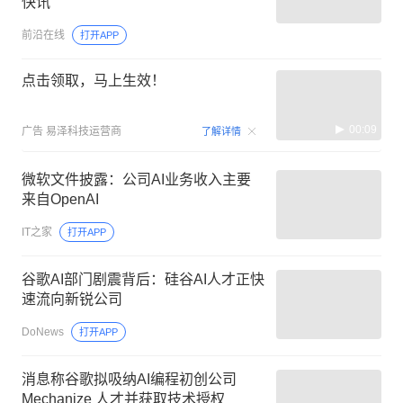
快讯
前沿在线
打开APP
点击领取，马上生效！
00:09
广告
易泽科技运营商
了解详情
微软文件披露：公司AI业务收入主要
来自OpenAI
IT之家
打开APP
谷歌AI部门剧震背后：硅谷AI人才正快
速流向新锐公司
DoNews
打开APP
消息称谷歌拟吸纳AI编程初创公司
Mechanize 人才并获取技术授权