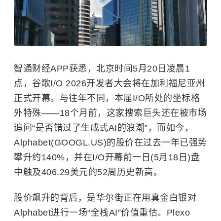
智通财经APP获悉，北京时间5月20日凌晨1
点，谷歌I/O 2026开发者大会将在加利福尼亚州
正式开幕。与往年不同，本届I/O所处的坐标格
外特殊——18个月前，这家搜索巨头还在被市场
追问“是否错过了生成式AI的浪潮”，而如今，
Alphabet(GOOGL.US)的股价在过去一年已强势
攀升约140%，并在I/O开幕前一日(5月18日)盘
中触及406.29美元的52周历史新高。
股价飙升的背后，是华尔街正在用真金白银对
Alphabet进行一场“全栈AI”价值重估。Plexo