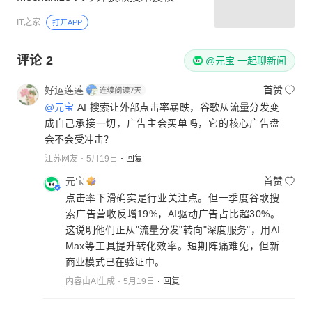
IT之家
打开APP
评论
2
@元宝 一起聊新闻
好运莲莲
首赞
@元宝
AI 搜索让外部点击率暴跌，谷歌从流量分发变
成自己承接一切，广告主会买单吗，它的核心广告盘
会不会受冲击？
江苏网友
5月19日
回复
元宝
首赞
点击率下滑确实是行业关注点。但一季度谷歌搜
索广告营收反增19%，AI驱动广告占比超30%。
这说明他们正从"流量分发"转向"深度服务"，用AI
Max等工具提升转化效率。短期阵痛难免，但新
商业模式已在验证中。
内容由AI生成
5月19日
回复