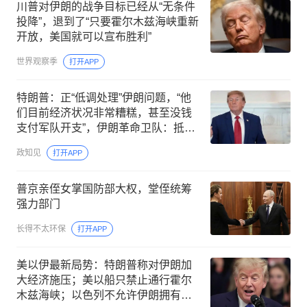
川普对伊朗的战争目标已经从“无条件
投降”，退到了“只要霍尔木兹海峡重新
开放，美国就可以宣布胜利”
世界观察季
打开APP
特朗普：正“低调处理”伊朗问题，“他
们目前经济状况非常糟糕，甚至没钱
支付军队开支”，伊朗革命卫队：抵抗
将永远持续、没有终点
政知见
打开APP
普京亲侄女掌国防部大权，堂侄统筹
强力部门
长得不太环保
打开APP
美以伊最新局势：特朗普称对伊朗加
大经济施压；美以船只禁止通行霍尔
木兹海峡；以色列不允许伊朗拥有核