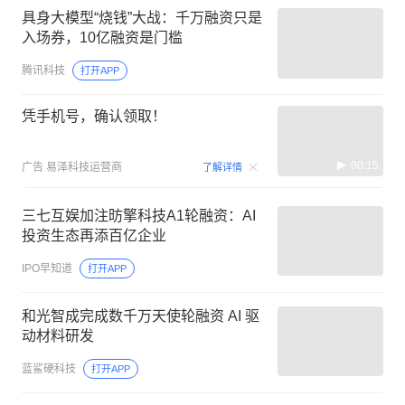
具身大模型“烧钱”大战：千万融资只是
入场券，10亿融资是门槛
腾讯科技
打开APP
凭手机号，确认领取！
00:15
广告
易泽科技运营商
了解详情
三七互娱加注昉擎科技A1轮融资：AI
投资生态再添百亿企业
IPO早知道
打开APP
和光智成完成数千万天使轮融资 AI 驱
动材料研发
蓝鲨硬科技
打开APP