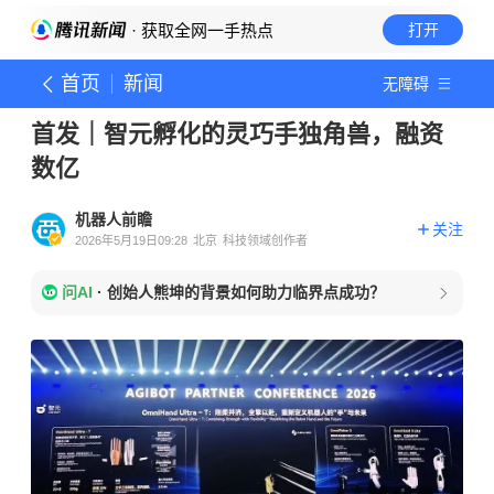
· 获取全网一手热点
打开
首页
新闻
无障碍
首发｜智元孵化的灵巧手独角兽，融资
数亿
机器人前瞻
关注
2026年5月19日09:28
北京
科技领域创作者
问AI
·
创始人熊坤的背景如何助力临界点成功？