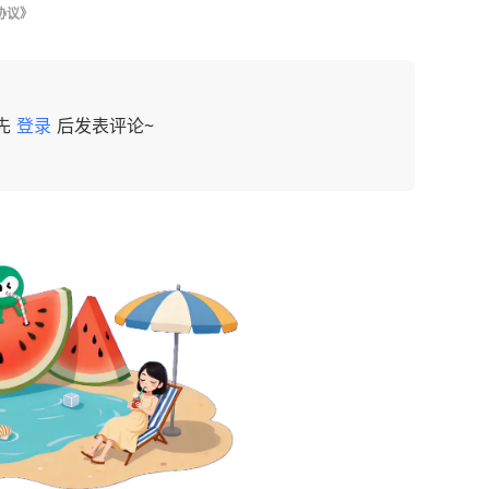
协议》
先
登录
后发表评论~