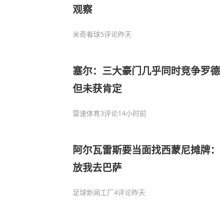
观察
米奇看球
5评论
昨天
塞尔：三大豪门几乎同时竞争罗德
但未获肯定
雷速体育
3评论
14小时前
阿尔瓦雷斯要当面找西蒙尼摊牌：
放我去巴萨
足球新闻工厂
4评论
昨天