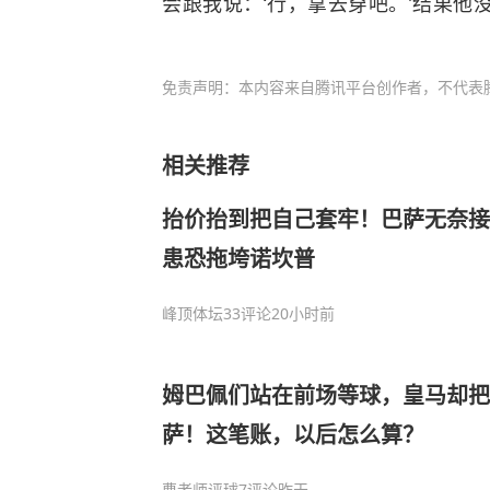
会跟我说：‘行，拿去穿吧。’结果他没
免责声明：本内容来自腾讯平台创作者，不代表
相关推荐
抬价抬到把自己套牢！巴萨无奈接
患恐拖垮诺坎普
峰顶体坛
33评论
20小时前
姆巴佩们站在前场等球，皇马却把
萨！这笔账，以后怎么算？
曹老师评球
7评论
昨天