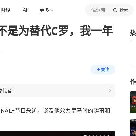
财经
AI
更多
懂球帝
搜索
不是为替代C罗，我一年
热
关注
作
替代者？
ANAL+
节目采访，谈及他效力皇马时的趣事和