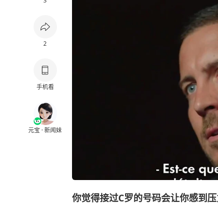
3
2
手机看
元宝 · 新闻妹
你觉得接过C罗的号码会让你感到压