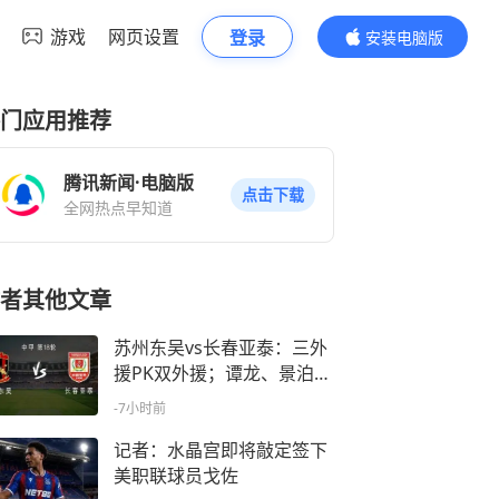
游戏
网页设置
登录
安装电脑版
内容更精彩
门应用推荐
腾讯新闻·电脑版
点击下载
全网热点早知道
者其他文章
苏州东吴vs长春亚泰：三外
援PK双外援；谭龙、景泊羲
首发
-7小时前
记者：水晶宫即将敲定签下
美职联球员戈佐