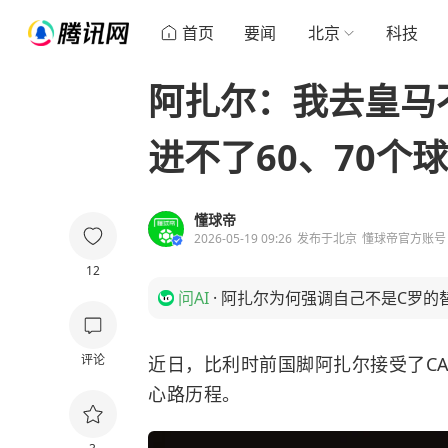
首页
要闻
北京
科技
阿扎尔：我去皇马
进不了60、70个球
懂球帝
2026-05-19 09:26
发布于
北京
懂球帝官方账号
12
问AI
·
阿扎尔为何强调自己不是C罗的
评论
近日，比利时前国脚阿扎尔接受了
C
心路历程。