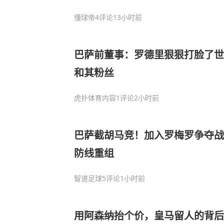
懂球帝
4评论
13小时前
巴萨前董事：罗德里狠狠打脸了世
和其粉丝
虎扑体育内容
1评论
2小时前
巴萨截胡马竞！加入罗梅罗争夺战
防线重组
智道足球
5评论
1小时前
用阿森纳抬个价，皇马留人的背后