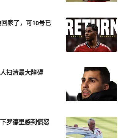
他回家了，可10号已
签人扫清最大障碍
下罗德里感到愤怒