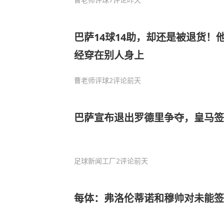
巴萨14球14助，却还是被退货！
经穿在别人身上
曹老师评球
2评论
前天
巴萨宣布退出罗德里争夺，皇马
足球新闻工厂
2评论
前天
每体：弗洛伦蒂诺和穆帅对未能签