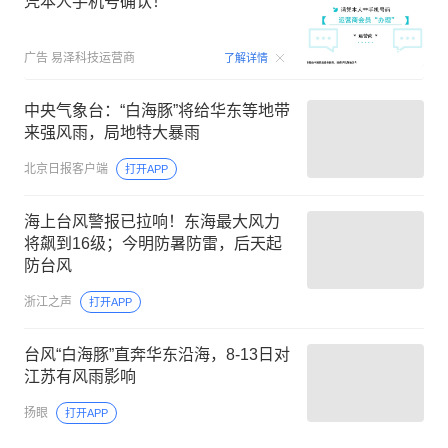
凭本人手机号确认！
00:09
广告
易泽科技运营商
了解详情
中央气象台：“白海豚”将给华东等地带
来强风雨，局地特大暴雨
北京日报客户端
打开APP
海上台风警报已拉响！东海最大风力
将飙到16级；今明防暑防雷，后天起
防台风
浙江之声
打开APP
台风“白海豚”直奔华东沿海，8-13日对
江苏有风雨影响
扬眼
打开APP