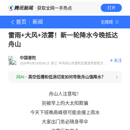
· 获取全网一手热点
打开
首页
新闻
无障碍
雷雨+大风+浓雾！新一轮降水今晚抵达
舟山
中国普陀
关注
2026年5月19日09:13
浙江
中共舟山市普陀区委宣传部官方账
号
问AI
·
高空低槽和低涡切变如何导致舟山强降水？
舟山人注意啦！
别被早上的大太阳欺骗
今天下班晚高峰很可能会撞上雨水
大家出门务必随身带伞