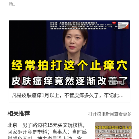
场。
广告
了解详情
凡是皮肤瘙痒1月以上，不管皮痒多久了，牢记此法，快！准！狠！
相关推荐
打开腾讯新闻查看更多
北京一男子路边花15元买文玩核桃，
回家砸开竟是塑料；当事人：当时感
觉颜色不对，摊主说是没上油，拿回