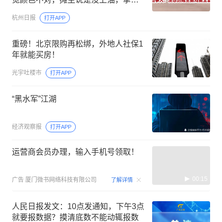
去晒几天就好，没想到她做戏做全套
杭州日报
打开APP
重磅！北京限购再松绑，外地人社保1
年就能买房！
光宇吐楼市
打开APP
“黑水军”江湖
经济观察报
打开APP
运营商会员办理，输入手机号领取！
00:15
广告
厦门微书网络科技有限公司
了解详情
人民日报发文：10点发通知，下午3点
就要报数据？摸清底数不能动辄报数