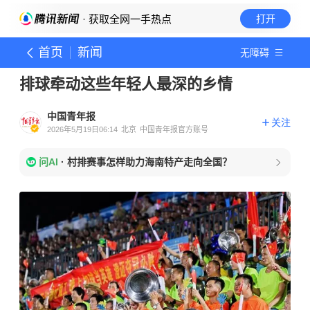
· 获取全网一手热点
打开
首页
新闻
无障碍
排球牵动这些年轻人最深的乡情
中国青年报
关注
2026年5月19日06:14
北京
中国青年报官方账号
问AI
·
村排赛事怎样助力海南特产走向全国？