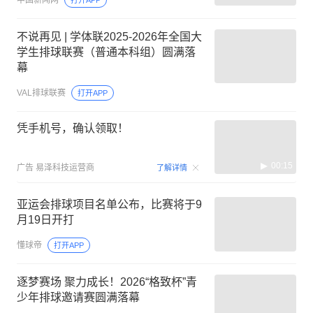
不说再见 | 学体联2025-2026年全国大
学生排球联赛（普通本科组）圆满落
幕
VAL排球联赛
打开APP
凭手机号，确认领取！
00:15
广告
易泽科技运营商
了解详情
亚运会排球项目名单公布，比赛将于9
月19日开打
懂球帝
打开APP
逐梦赛场 聚力成长！2026“格致杯”青
少年排球邀请赛圆满落幕