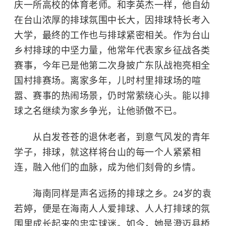
庆一所高校的体育老师。和李英杰一样，他自幼
在台山浓厚的排球氛围中长大，因排球特长考入
大学，最终的工作也与排球紧密相关。作为台山
乡村排球的中坚力量，他常年代表家乡征战各类
赛事，今年已是他第二次身披广东队战袍亮相全
国村排赛场。离家多年，儿时村里排球场的喧
嚣、赛事的热闹场景，仍时常萦绕心头。能以排
球之名继续为家乡争光，让他骄傲不已。
从白发苍苍的退休老者，到意气风发的青年
学子，排球，就这样将台山的每一个人紧紧相
连，融入他们的血脉，成为他们刻骨的乡情。
海南同样是声名远扬的排球之乡。24岁的袁
若婷，便是在海南人人爱排球、人人打排球的氛
围里成长起来的忠实球迷。如今，她是澄迈县桥