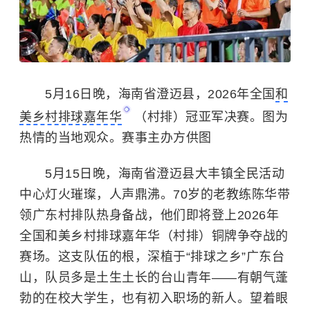
5月16日晚，海南省澄迈县，2026年全国
和
美乡村排球嘉年华
（村排）冠亚军决赛。图为
热情的当地观众。赛事主办方供图
5月15日晚，海南省澄迈县大丰镇全民活动
中心灯火璀璨，人声鼎沸。70岁的老教练陈华带
领广东村排队热身备战，他们即将登上2026年
全国和美乡村排球嘉年华（村排）铜牌争夺战的
赛场。这支队伍的根，深植于“排球之乡”广东台
山，队员多是土生土长的台山青年——有朝气蓬
勃的在校大学生，也有初入职场的新人。望着眼