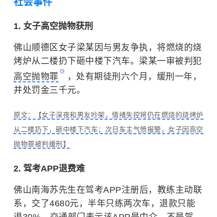
社会事件
1. 女子高空抛物获刑
佛山顺德区女子梁某因与男友争执，将燃烧的烧
烤炉从二楼扔下砸中楼下汽车。梁某一审被判犯
高空抛物罪
，处有期徒刑六个月，缓刑一年，
并处罚金三千元。
原文：【女子深夜和男友吵架，情绪失控将仍在燃烧的烧烤炉
从二楼扔下，砸中楼下汽车；次日车主气愤报警，女子因高空
抛物罪被判缓刑】
2. 驾考APP退费难
佛山南海苏先生在驾考APP注册后，教练主动联
系，交了4680元，半年只练两次车，退款只能