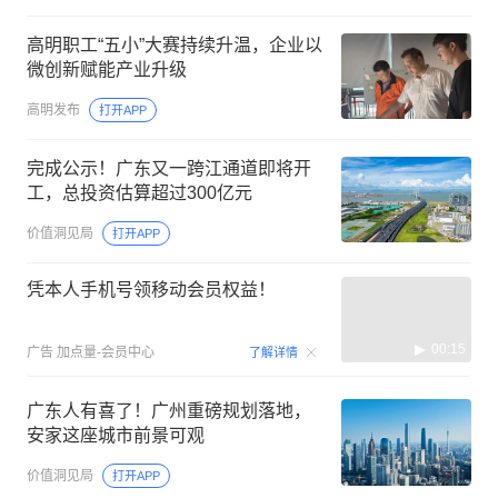
高明职工“五小”大赛持续升温，企业以
微创新赋能产业升级
高明发布
打开APP
完成公示！广东又一跨江通道即将开
工，总投资估算超过300亿元
价值洞见局
打开APP
凭本人手机号领移动会员权益！
00:15
广告
加点量-会员中心
了解详情
广东人有喜了！广州重磅规划落地，
安家这座城市前景可观
价值洞见局
打开APP