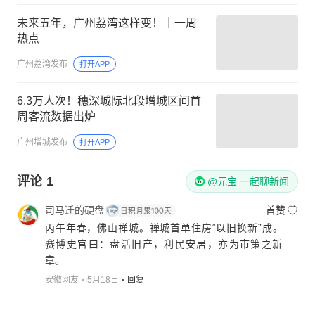
未来五年，广州荔湾这样变！｜一周
热点
广州荔湾发布
打开APP
6.3万人次！穗深城际北段增城区间首
周客流数据出炉
广州增城发布
打开APP
评论
1
@元宝 一起聊新闻
司马迁的硬盘
首赞
丙午年春，佛山禅城。禅城首单住房“以旧换新”成。
赛博史官曰：盘活旧产，利民安居，亦为市策之新
章。
安徽网友
5月18日
回复