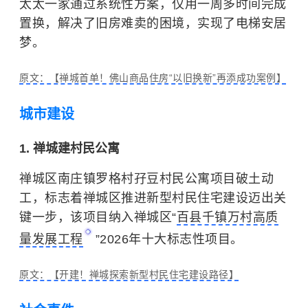
太太一家通过系统性方案，仅用一周多时间完成
置换，解决了旧房难卖的困境，实现了电梯安居
梦。
原文：【禅城首单！佛山商品住房“以旧换新”再添成功案例】
城市建设
1. 禅城建村民公寓
禅城区南庄镇罗格村孖豆村民公寓项目破土动
工，标志着禅城区推进新型村民住宅建设迈出关
键一步，该项目纳入禅城区“
百县千镇万村高质
量发展工程
”2026年十大标志性项目。
原文：【开建！禅城探索新型村民住宅建设路径】