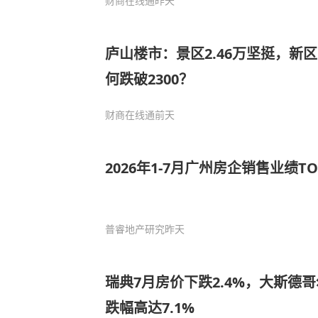
财商在线通
昨天
庐山楼市：景区2.46万坚挺，新区
何跌破2300？
财商在线通
前天
2026年1-7月广州房企销售业绩TO
普睿地产研究
昨天
瑞典7月房价下跌2.4%，大斯德
跌幅高达7.1%