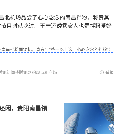
昌北机场品尝了心心念念的南昌拌粉，称赞其
昌做节目时就吃过。王宁还透露家人也是拌粉爱好
南昌拌粉而误机，直言：“终于吃上这口心心念念的拌粉”】
腾讯新闻或腾讯网的观点和立场。
举报
人还闲，贵阳南昌领