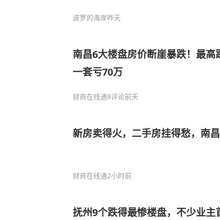
波罗的海岸
昨天
南昌6大楼盘房价断崖暴跌！最高
一套亏70万
财商在线通
8评论
前天
新房卖得火，二手房挂得愁，南
财商在线通
2小时前
抚州9个跌得最惨楼盘，不少业主