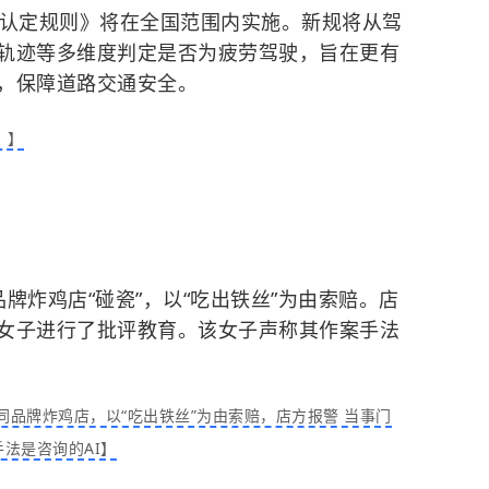
驶认定规则》将在全国范围内实施。新规将从驾
轨迹等多维度判定是否为疲劳驾驶，旨在更有
，保障道路交通安全。
！】
牌炸鸡店“碰瓷”，以“吃出铁丝”为由索赔。店
女子进行了批评教育。该女子声称其作案手法
同品牌炸鸡店，以“吃出铁丝”为由索赔，店方报警 当事门
法是咨询的AI】