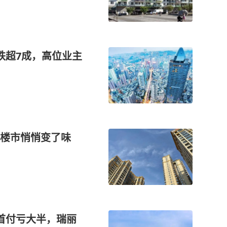
跌超7成，高位业主
昌楼市悄悄变了味
首付亏大半，瑞丽