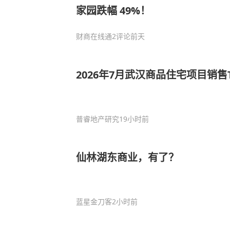
家园跌幅 49%！
财商在线通
2评论
前天
2026年7月武汉商品住宅项目销售T
普睿地产研究
19小时前
仙林湖东商业，有了？
蓝星金刀客
2小时前