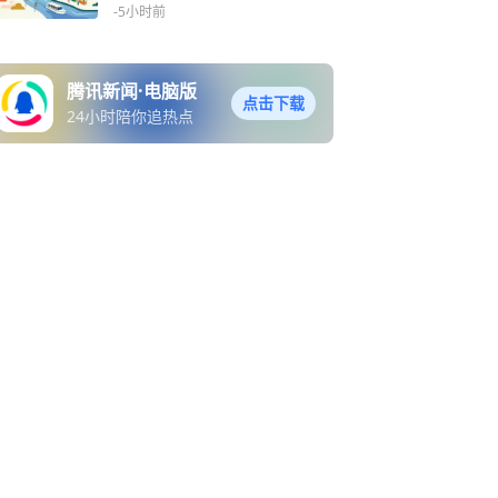
-5小时前
腾讯新闻·电脑版
点击下载
24小时陪你追热点