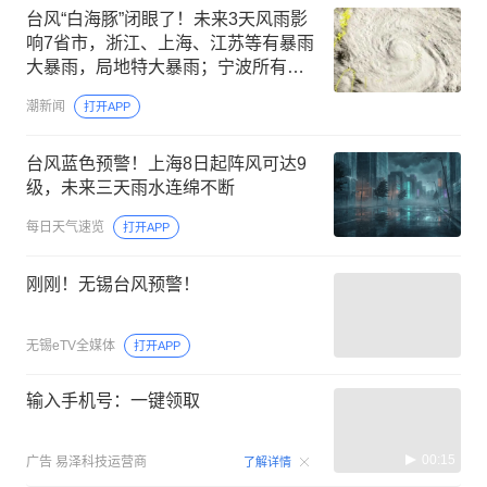
台风“白海豚”闭眼了！未来3天风雨影
响7省市，浙江、上海、江苏等有暴雨
大暴雨，局地特大暴雨；宁波所有景
区关闭，明日航班停航
潮新闻
打开APP
台风蓝色预警！上海8日起阵风可达9
级，未来三天雨水连绵不断
每日天气速览
打开APP
刚刚！无锡台风预警！
无锡eTV全媒体
打开APP
输入手机号：一键领取
00:15
广告
易泽科技运营商
了解详情