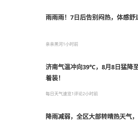
雨雨雨！7日后告别闷热，体感舒
亲亲黑河
1小时前
济南气温冲向39℃，8月8日猛降
着装！
每日天气速览
1评论
2小时前
降雨减弱，全区大部转晴热天气，