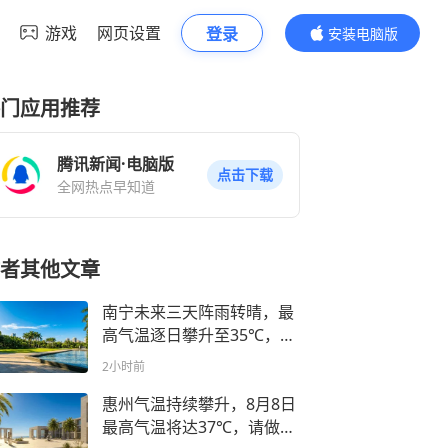
游戏
网页设置
登录
安装电脑版
内容更精彩
门应用推荐
腾讯新闻·电脑版
点击下载
全网热点早知道
者其他文章
南宁未来三天阵雨转晴，最
高气温逐日攀升至35℃，请
做好防暑降温准备！
2小时前
惠州气温持续攀升，8月8日
最高气温将达37℃，请做好