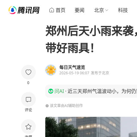
首页
要闻
北京
科技
郑州后天小雨来袭，
带好雨具！
每日天气速览
2026-05-19 06:07
发布于
北京
0
问AI
·
近三天郑州气温波动小，为何仍
该文章由AI辅助创作
评论