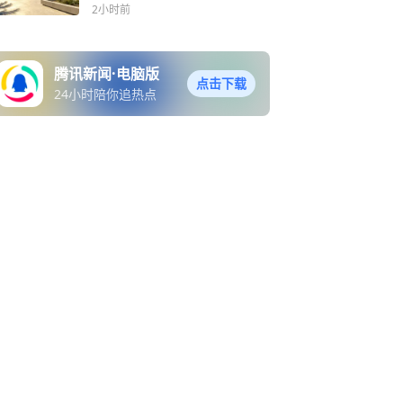
防暑降温工作！
2小时前
腾讯新闻·电脑版
点击下载
24小时陪你追热点