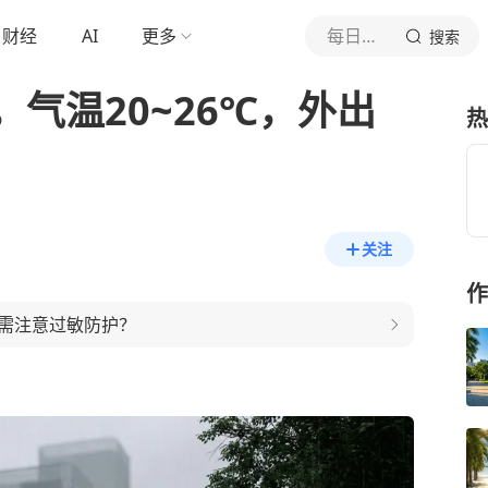
财经
AI
更多
每日天气速览
搜索
气温20~26℃，外出
热
关注
作
需注意过敏防护？