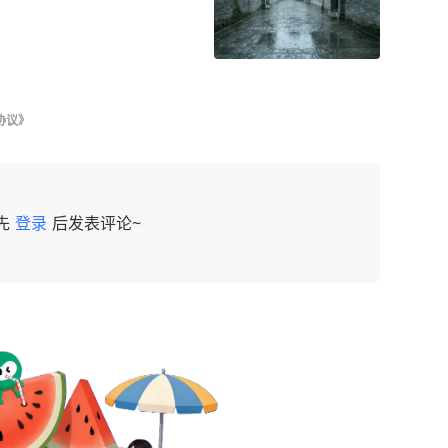
协议》
先
登录
后发表评论~