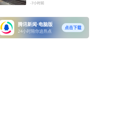
-7小时前
腾讯新闻·电脑版
点击下载
24小时陪你追热点