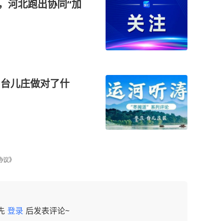
”，河北跑出协同“加
，台儿庄做对了什
协议》
先
登录
后发表评论~