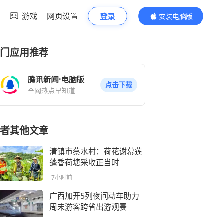
游戏
网页设置
登录
安装电脑版
内容更精彩
门应用推荐
腾讯新闻·电脑版
点击下载
全网热点早知道
者其他文章
清镇市蔡水村：荷花谢幕莲
蓬香荷塘采收正当时
-7小时前
广西加开5列夜间动车助力
周末游客跨省出游观赛