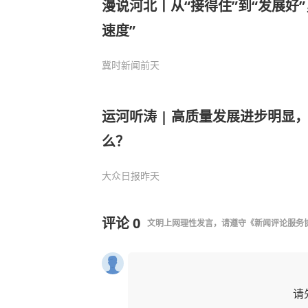
漫说河北丨从“接得住”到“发展好
速度”
冀时新闻
前天
运河听涛 | 高质量发展进步明显
么？
大众日报
昨天
评论
0
文明上网理性发言，请遵守
《新闻评论服务
请