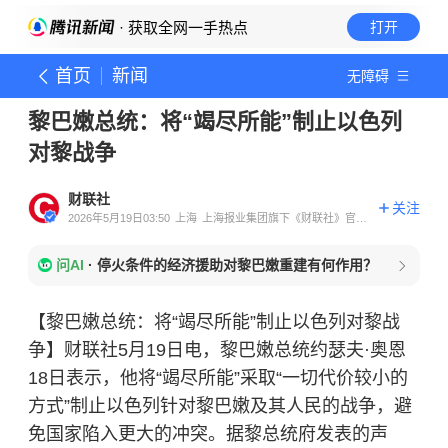
· 获取全网一手热点
打开
首页
新闻
无障碍
黎巴嫩总统：将“竭尽所能”制止以色列
对黎战争
财联社
关注
2026年5月19日03:50
上海
上海报业集团旗下《财联社》官方
账号
问AI
·
停火条件的经济援助对黎巴嫩重建有何作用？
【黎巴嫩总统：将“竭尽所能”制止以色列对黎战
争】财联社5月19日电，黎巴嫩总统约瑟夫·奥恩
18日表示，他将“竭尽所能”采取“一切代价较小的
方式”制止以色列针对黎巴嫩及其人民的战争，避
免国家陷入更大的冲突。据黎总统府发表的声