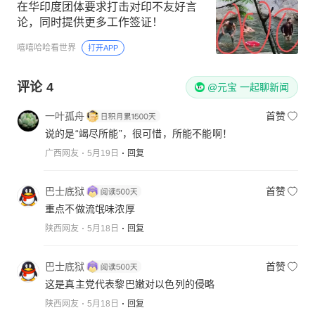
在华印度团体要求打击对印不友好言
论，同时提供更多工作签证！
嘻嘻哈哈看世界
打开APP
评论
4
@元宝 一起聊新闻
一叶孤舟
首赞
说的是“竭尽所能”，很可惜，所能不能啊！
广西网友
5月19日
回复
巴士底狱
首赞
重点不做流氓味浓厚
陕西网友
5月18日
回复
巴士底狱
首赞
这是真主党代表黎巴嫩对以色列的侵略
陕西网友
5月18日
回复