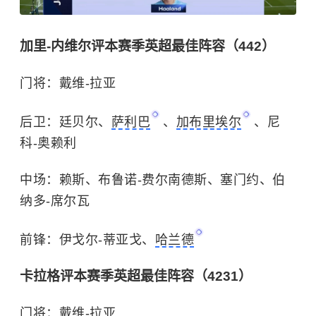
加里-内维尔评本赛季英超最佳阵容（442）
门将：戴维-拉亚
后卫：廷贝尔、
萨利巴
、
加布里埃尔
、尼
科-奥赖利
中场：赖斯、布鲁诺-费尔南德斯、塞门约、伯
纳多-席尔瓦
前锋：伊戈尔-蒂亚戈、
哈兰德
卡拉格评本赛季英超最佳阵容（4231）
门将：戴维-拉亚