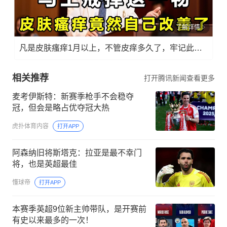
了解详情
凡是皮肤瘙痒1月以上，不管皮痒多久了，牢记此法，快！准！狠！
相关推荐
打开腾讯新闻查看更多
麦考伊斯特：新赛季枪手不会稳夺
冠，但会是略占优夺冠大热
虎扑体育内容
打开APP
阿森纳旧将斯塔克：拉亚是最不幸门
将，也是英超最佳
懂球帝
打开APP
本赛季英超9位新主帅带队，是开赛前
有史以来最多的一次！