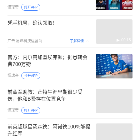
懂球帝
打开APP
凭手机号，确认领取！
00:15
广告
易泽科技运营商
了解详情
官方：内尔高加盟埃弗顿；据悉转会
费700万镑
懂球帝
打开APP
前蓝军助教：芒特生涯早期很少受
伤，他和B费存在位置竞争
懂球帝
打开APP
前英超球星汤森德：阿诺德100%能提
升红军