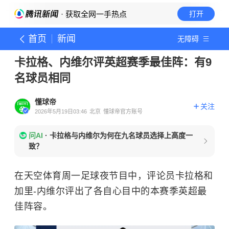
· 获取全网一手热点
打开
首页
新闻
无障碍
卡拉格、内维尔评英超赛季最佳阵：有9
名球员相同
懂球帝
关注
2026年5月19日03:46
北京
懂球帝官方账号
问AI
·
卡拉格与内维尔为何在九名球员选择上高度一
致？
在天空体育周一足球夜节目中，评论员卡拉格和
加里-内维尔评出了各自心目中的本赛季英超最
佳阵容。