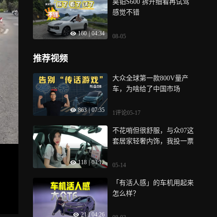
昊铂S600 拆开细看再试驾
感觉不错
160
|
04:34
08-05
推荐视频
大众全球第一款800V量产
车，为啥给了中国市场
863
|
07:35
1评论
05-17
不花哨但很舒服，与众07这
套居家轻奢内饰，我投一票
118
|
03:12
05-14
「有活人感」的车机用起来
怎么样？
21
|
04:26