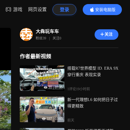
游戏
网页设置
登录
安装电脑版
内容更精彩
大犇玩车车
关注
粉丝
39
|
关注
0
作者最新视频
搭载R7世界模型 ID. ERA 9X
穿行重庆 表现实录
31
|
07:35
1评论
19小时前
新一代理想L6 如何把日子过
得更精致
337
|
03:05
前天