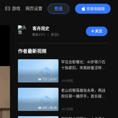
游戏
网页设置
登录
安装电脑版
内容更精彩
客舟观史
关注
粉丝
1371
|
关注
0
作者最新视频
罕见合影曝光：40岁蒋介石
十指紧扣，宋美龄羞涩转头
笑意藏不住
725
|
01:07
-6小时前
老山侦察英雄张永寿，两战
担任第一捕俘手，首长接见
时竟腼腆宛如少年
428
|
00:46
-6小时前