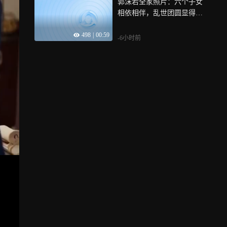
郭沫若全家照片：六个子女
相依相伴，乱世团圆显得格
外珍贵
498
|
00:59
-6小时前