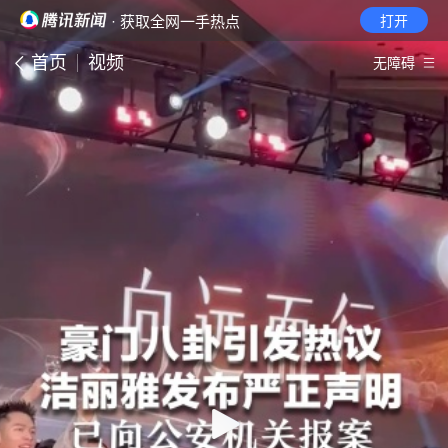
· 获取全网一手热点
打开
首页
视频
无障碍