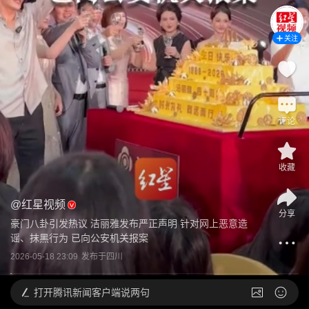
关注
评论
收藏
@
红星视频
分享
豪门八卦引发热议 洁丽雅发布严正声明 针对网上恶意造
谣、抹黑行为 已向公安机关报案
2026-05-18 23:09
发布于
四川
打开
腾讯新闻客户端说两句