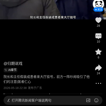
关注
28
10
6
@
归期说戏
AI章节
24
院长和主任假装成患者来大厅挂号，前方一阵吵闹吸引了他
们的注意|医者仁心
2026-05-18 22:38
发布于
广东
打开
腾讯新闻客户端说两句