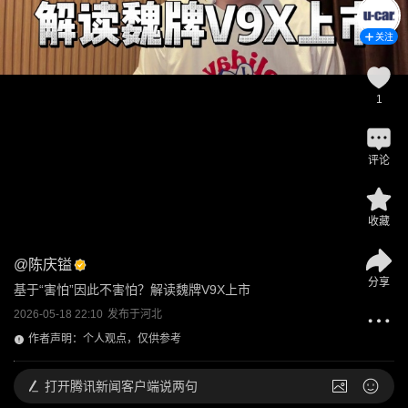
关注
1
评论
收藏
@
陈庆镒
分享
基于“害怕”因此不害怕？解读魏牌V9X上市
2026-05-18 22:10
发布于
河北
作者声明：个人观点，仅供参考
打开
腾讯新闻客户端说两句