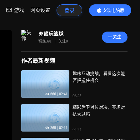
游戏
网页设置
登录
安装电脑版
内容更精彩
亦麟玩篮球
关注
粉丝
391
|
关注
0
作者最新视频
趣味互动挑战，看看这次能
否把握住机会
666
|
02:41
06-25
精彩后卫对位对决，赛场对
抗太过瘾
368
|
02:11
06-24