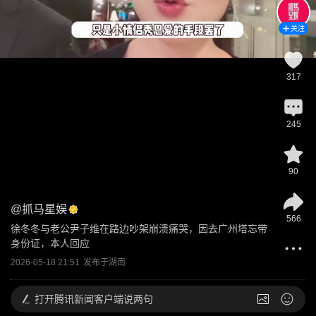
关注
317
245
90
@
抓马星娱
566
徐冬冬与老公尹子维在路边吵架崩溃痛哭，因去广州塔忘带
身份证，本人回应
2026-05-18 21:51
发布于
湖南
打开
腾讯新闻客户端说两句