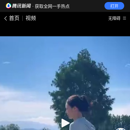
· 获取全网一手热点
打开
首页
视频
无障碍