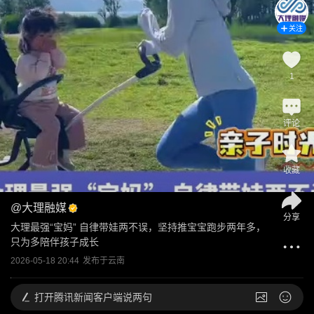
关注
1
评论
收藏
@
大理融媒
分享
大理最强“宝妈” 自律带娃两不误，坚持推宝宝跑步两年多，
只为多陪伴孩子成长
2026-05-18 20:44
发布于
云南
打开
腾讯新闻客户端说两句