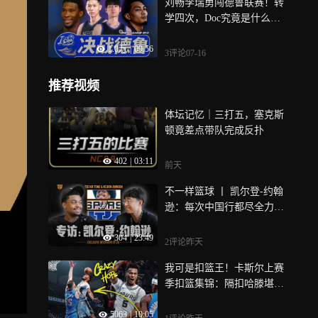
刘畅李瑞勇闯德鲁联赛！转
学四次，Doc究竟是什么恶
汉？丨不一样篮球
1.0万
|
09:56
3评论
07-16
推荐视频
体坛记忆｜三打五，塞克斯
顿竟差点带队完成反扑
402
|
03:11
前天
不一样篮球 丨 凯尔登-约翰
逊：每次中国行都尽全力！
他有哪些故事？
304
|
23:49
2评论
昨天
我可是扣篮王！卡斯尔上赛
季扣篮集锦：隔扣哈滕堪称
史诗级名场面！
5063
|
10:05