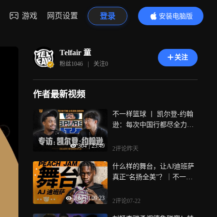
游戏
网页设置
登录
安装电脑版
内容更精彩
Telfair 童
关注
粉丝
1046
|
关注
0
作者最新视频
不一样篮球 丨 凯尔登-约翰
逊：每次中国行都尽全力！
他有哪些故事？
304
|
23:49
2评论
昨天
什么样的舞台，让AJ迪班萨
真正“名扬全美”？｜不一样
篮球
2.6万
|
09:23
2评论
07-22