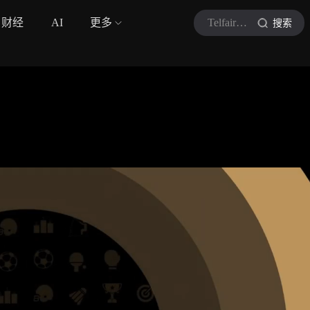
财经
AI
更多
Telfair 童
搜索