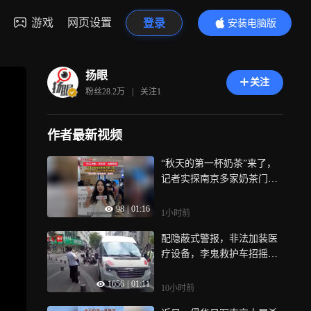
游戏
网页设置
登录
安装电脑版
内容更精彩
扬眼
关注
粉丝
28.2万
|
关注
1
作者最新视频
“秋天的第一杯奶茶”来了，
记者实探南京多家奶茶门
店：部分店铺排长队，外卖
98
|
01:16
爆单
1小时前
配隐蔽式警报，非法加装医
疗设备，李鬼救护车招摇过
市被查处
1656
|
01:11
10小时前