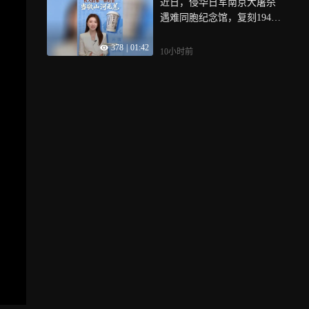
近日，侵华日军南京大屠杀
遇难同胞纪念馆，复刻1945
年《新华日报》日本投降号
378
|
01:42
外的饮品纸杯走红网络，把
10小时前
八十多年前的胜利时刻，融
入当代年轻人的日常，这一
杯，也让我们重新叩问何为
真正有分量的“秋天的第一杯
奶茶”？褪去跟风打卡的喧
嚣，于此读懂今日安稳生活
的厚重来路