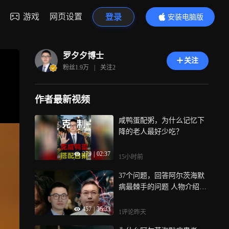
游戏
网页设置
登录
安装电脑版
内容更精彩
罗夕夕博士
关注
粉丝
1.9万
|
关注
2
作者最新视频
咸鸭蛋配粥，为什么记忆下
降的老人最好少吃？
279
|
02:37
15小时前
37个问题，回答阿尔茨海默
病最棘手的问题 人物介绍：
郭起浩教授，神经病学博
457
|
36:33
士、主任医师、教授、博
1评论
昨天
导，上海交通大学附属第六