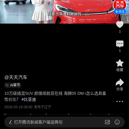
关注
1
1
收藏
@
天天汽车
AI章节
分享
10万级插混SUV 颜值续航双在线 海狮05 DM-i怎么选具备
性价比？
 #
比亚迪
2026-05-19 08:00
发布于
辽宁
打开
腾讯新闻客户端说两句