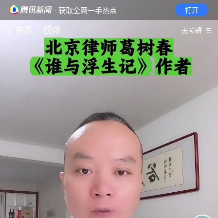
· 获取全网一手热点
打开
首页
视频
无障碍