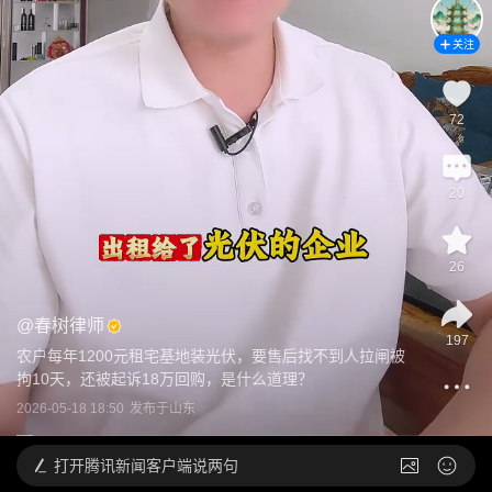
关注
72
20
26
@
春树律师
197
农户每年1200元租宅基地装光伏，要售后找不到人拉闸被
拘10天，还被起诉18万回购，是什么道理？
2026-05-18 18:50
发布于
山东
打开
腾讯新闻客户端说两句