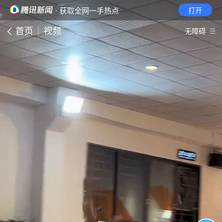
· 获取全网一手热点
打开
首页
视频
无障碍