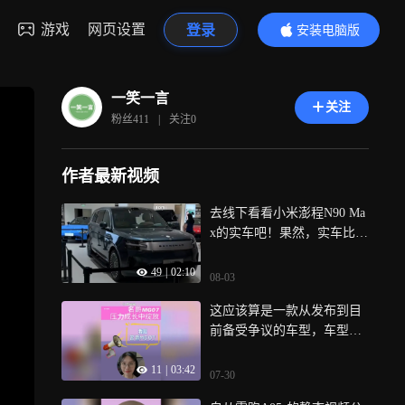
游戏
网页设置
登录
安装电脑版
内容更精彩
一笑一言
关注
粉丝
411
|
关注
0
作者最新视频
去线下看看小米澎程N90 Ma
x的实车吧！果然，实车比官
图好看太多了（深圳布吉万
49
|
02:10
象汇）
08-03
这应该算是一款从发布到目
前备受争议的车型，车型首
次亮相，他的溜背轿跑轮廓
11
|
03:42
就被大量网友指出外形和小
07-30
米SU7、保时捷Taycan视觉