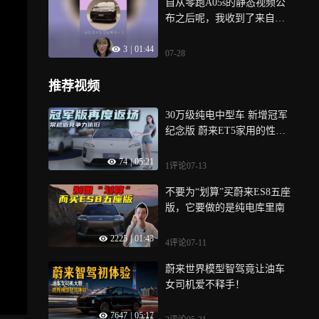
自从零跑A05s的静态视频公
相似度高，今天来聊一下名
布之后呢，我收到了来自四
爵MG07，这款车型目前迎来
面八方网友的提问，今天这
预售，价格区间，预售价12.
3
|
01:44
则视频就是来给大家解惑一
59万-16.89万，并且夸下海
07-28
下，找了一些大家集中的问
口，主打“30万级配置下放15
题
万价位”，此刻价格已经成为
推荐视频
陪衬，因为围绕他对于外观
设计方面的争议实在太多
30万级纯电中型车 新增冠军
纪念版 蔚来ET5家用的性价
比高吗？
74
|
05:21
1评论
07-13
不要为“划算”买蔚来ES8五座
版，它要做的是纯电库里南
2225
|
01:43
4评论
07-11
蔚来世界模型智驾竟让油车
女司机爱不释手！
7647
|
05:17