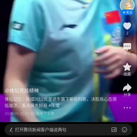
关注
2
评论
收藏
@
体坛竞技精神
分享
体坛记忆｜陈熠3比2死里逃生赢下斯佐科斯，决胜局心态濒
临崩溃，差点痛失好局
 #
陈熠
2026-05-20 07:30
发布于
安徽
打开
腾讯新闻客户端说两句