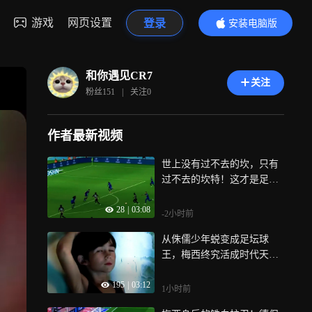
游戏
网页设置
登录
安装电脑版
内容更精彩
和你遇见CR7
关注
粉丝
151
|
关注
0
作者最新视频
世上没有过不去的坎，只有
过不去的坎特！这才是足坛
真正的榜样
28
|
03:08
-2小时前
从侏儒少年蜕变成足坛球
王，梅西终究活成时代天花
板
195
|
03:12
1小时前