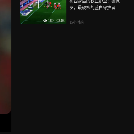
梅西身后的铁血护卫！德保
罗，最硬核的蓝白守护者
189
|
03:03
15小时前