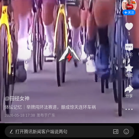
关注
1
评论
收藏
分享
@
田径女神
体坛记忆｜举牌闯环法赛道，酿成惊天连环车祸
2026-05-18 17:38
发布于
广东
打开
腾讯新闻客户端说两句