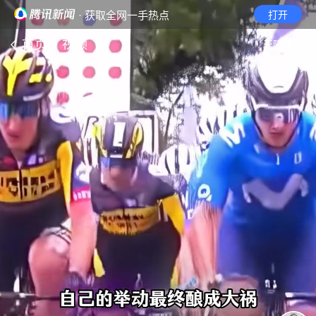
· 获取全网一手热点
打开
首页
视频
无障碍