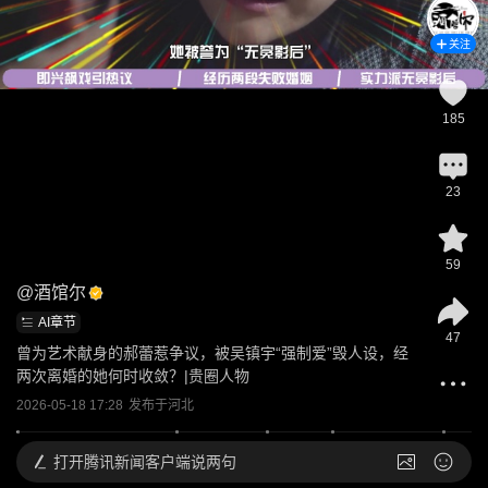
关注
185
23
59
@
酒馆尔
AI章节
47
曾为艺术献身的郝蕾惹争议，被吴镇宇“强制爱”毁人设，经
两次离婚的她何时收敛？|贵圈人物
2026-05-18 17:28
发布于
河北
打开
腾讯新闻客户端说两句