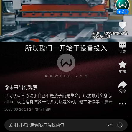
关注
1
评论
收藏
@
未来出行观察
分享
尹同跃直言奇瑞于自己不是孩子而是生命，已然做到全身心
all in，就连睡觉做梦十有八九都是公司，他主张做事...
展开
2026-06-20 14:27
发布于
四川
打开
腾讯新闻客户端说两句