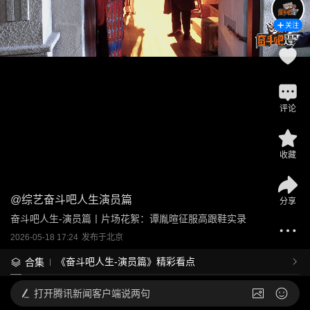
关注
评论
收藏
@
综艺奋斗吧人生演员篇
分享
奋斗吧人生-演员篇丨片场花絮：谭胤暄征服高跟鞋实录
2026-05-18 17:24
发布于
北京
《奋斗吧人生-演员篇》精彩看点
合集
打开
腾讯新闻客户端说两句