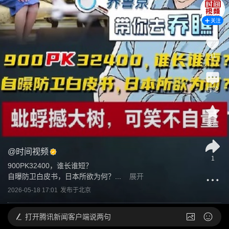
关注
11
评论
收藏
@
时间视频
1
900PK32400，谁长谁短？

自曝防卫白皮书，日本所欲为何？...
展开
2026-05-18 17:01
发布于
北京
打开
腾讯新闻客户端说两句