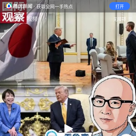
· 获取全网一手热点
打开
首页
视频
无障碍