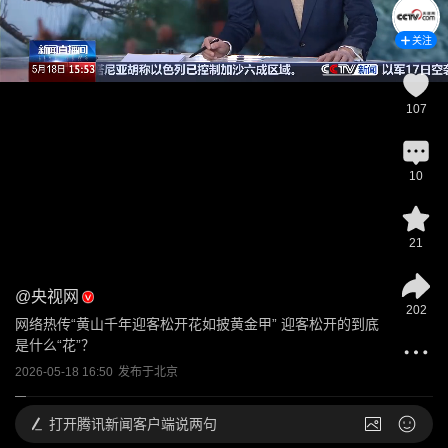
关注
107
10
21
@
央视网
202
网络热传“黄山千年迎客松开花如披黄金甲” 迎客松开的到底
是什么“花”？
2026-05-18 16:50
发布于
北京
打开
腾讯新闻客户端说两句