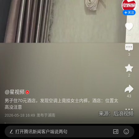
关注
20
3
2
@
星视频
43
男子住70元酒店，发现空调上竟挂女士内裤，酒店：位置太
高没注意
2026-05-18 16:49
发布于
湖南
打开
腾讯新闻客户端说两句