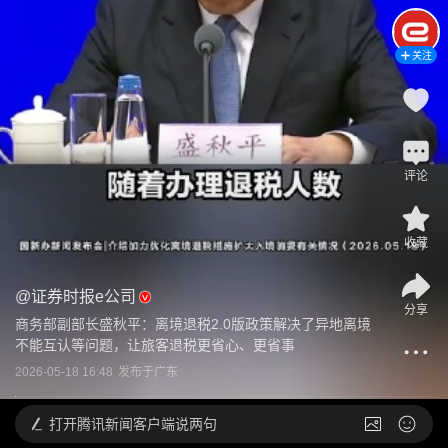
关注
评论
收藏
@
证券时报e公司
分享
商务部副部长盛秋平：离境退税2.0版政策解决了异地离境
不能互认等问题，让旅客退税更省心、更省事
2026-05-18 16:48
发布于
广东
打开
腾讯新闻客户端说两句