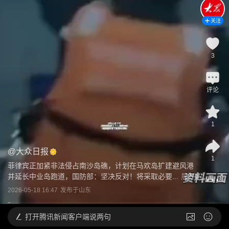
关注
3
评论
1
@
大众日报
1
菲律宾正加紧非法侵占南沙岛礁，计划在马欢岛扩建避风港
并延长中业岛跑道，国防部：坚决反对！将采取必要...
展开
2026-05-18 16:47
发布于
山东
打开
腾讯新闻客户端说两句