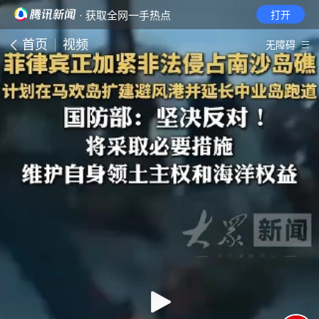
· 获取全网一手热点
打开
首页
视频
无障碍