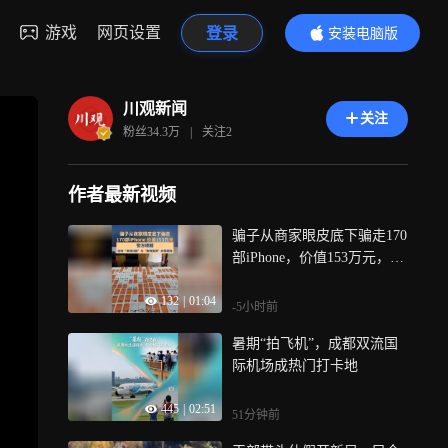
游戏
网页设置
登录
安装电脑版
内容更精彩
川观新闻
关注
粉丝
34.3万
|
关注
2
作者最新视频
骗子从商家眼皮底下骗走170
部iPhone，价值153万元，警
方提醒：坚持“货到付款”与
132
|
01:04
“款到发货”对等原则，避免
-5小时前
“先交货、后付款”式交易，
暑期“拍飞机”，成都双流国
谨防货物被骗走
际机场成热门打卡地
445
|
02:51
51分钟前