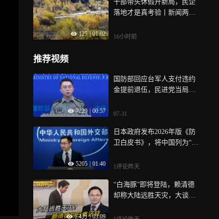
干部带头休假开新局，民企
落地才是真考验丨新闻两点
论
125
|
01:02
16小时前
推荐视频
国防部回应台军人支付违约
金提前退伍，民进党当局越
喊“全民防卫”，越是“无人卖
7229
|
00:57
命”
07-31
日本政府发布2026年版《防
卫白皮书》，将中国列为“最
大战略挑战”，外交部回应
5205
|
01:40
1评论
昨天
“白海豚”即将登陆，赖清德
却称大陆远胜天灾，大谈所
谓“台日合作”
1.4万
|
03:09