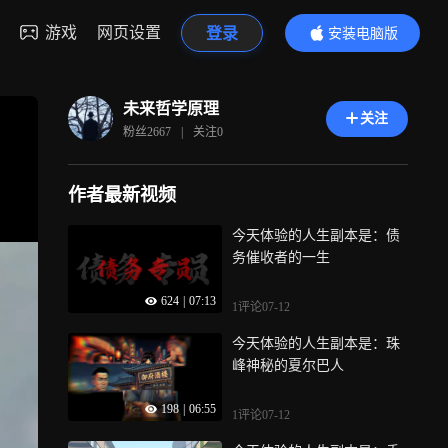
游戏
网页设置
登录
安装电脑版
内容更精彩
未来哲学原理
关注
粉丝
2667
|
关注
0
作者最新视频
今天体验的人生副本是：债
务催收者的一生
624
|
07:13
1评论
07-12
今天体验的人生副本是：珠
峰神秘的夏尔巴人
198
|
06:55
1评论
07-12