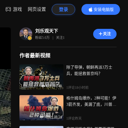
游戏
网页设置
登录
安装电脑版
内容更精彩
刘乐观天下
关注
粉丝
5.0万
|
关注
1
作者最新视频
除了导弹，朝鲜再派3万士
兵，能拯救普京吗？
625
|
07:40
1评论
18小时前
格什姆岛爆炸，2种可能！伊
3箭齐发，美漏了底，川普只
剩2条路
1190
|
08:54
1评论
昨天