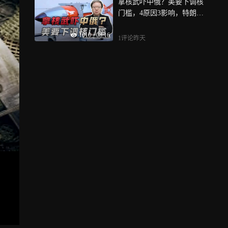
拿核武吓中俄？美要下调核
门槛，4原因3影响，特朗普
步普京后尘
1010
|
08:16
1评论
昨天