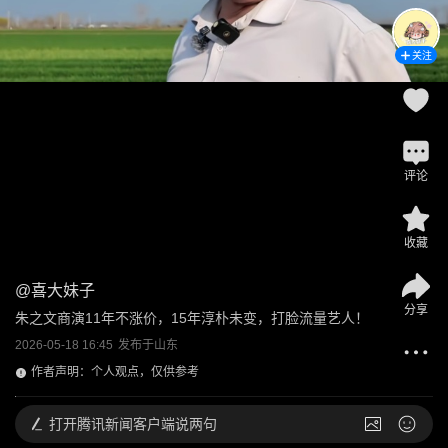
关注
评论
收藏
@
喜大妹子
分享
朱之文商演11年不涨价，15年淳朴未变，打脸流量艺人！
2026-05-18 16:45
发布于
山东
作者声明：个人观点，仅供参考
打开
腾讯新闻客户端说两句