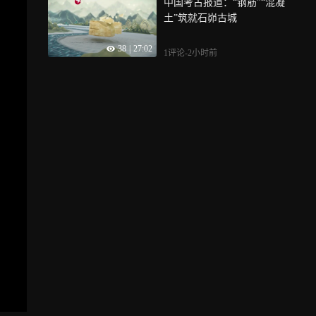
中国考古报道：“钢筋”“混凝
土”筑就石峁古城
38
|
27:02
1评论
-2小时前