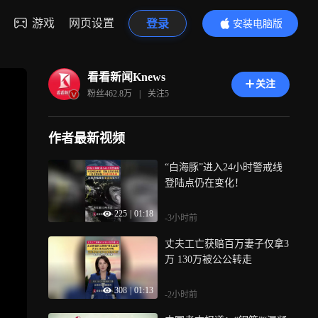
游戏
网页设置
登录
安装电脑版
内容更精彩
看看新闻Knews
关注
粉丝
462.8万
|
关注
5
作者最新视频
“白海豚”进入24小时警戒线
登陆点仍在变化！
225
|
01:18
-3小时前
丈夫工亡获赔百万妻子仅拿3
万 130万被公公转走
308
|
01:13
-2小时前