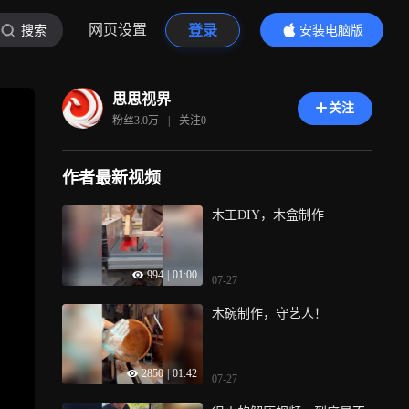
网页设置
登录
搜索
安装电脑版
内容更精彩
思思视界
关注
粉丝
3.0万
|
关注
0
作者最新视频
木工DIY，木盒制作
994
|
01:00
07-27
木碗制作，守艺人！
2850
|
01:42
07-27